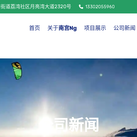
街道荔湾社区月亮湾大道2320号
13302055960
首页
关于
南宫ng
项目展示
公司新闻
公司新闻