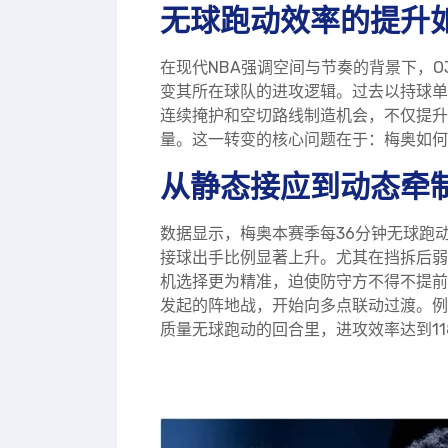
无球跑动效率的提升
在现代NBA强调空间与节奏的背景下，O
变其所在球队的进攻逻辑。过去以持球单
连续掩护和空切路线制造机会，不仅提升
量。这一转变的核心问题在于：梅奥如何
从静态接应到动态牵
数据显示，梅奥本赛季每36分钟无球跑
接球出手比例显著上升。尤其在挡拆后弱侧
机选择更为精准，迫使防守方不得不提前
发起的阵地战，开始向多点联动过渡。例
质量无球跑动的回合里，进攻效率达到118