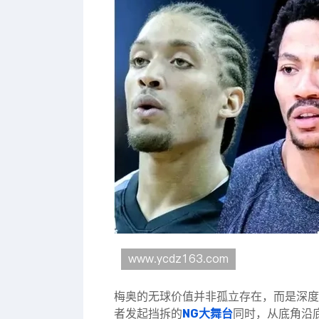
梅奥的无球价值并非孤立存在，而是深度
者发起挡拆的
NG大舞台
同时，从底角沿