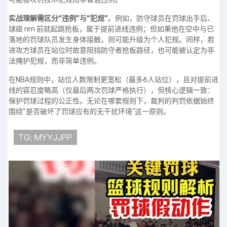
实战理解需区分“违例”与“犯规”
。例如，防守球员在罚球出手后、
球碰 rim 前就起跳抢板，属于提前进线违例；但如果他在空中与已
落地的罚球队员发生身体接触，则可能升级为个人犯规。同样，若
进攻方球员在站位时故意阻挡防守者抢板路径，也可能被认定为非
法掩护犯规，而非简单违例。
在NBA规则中，站位人数限制更宽松（最多6人站位），且对提前进
线的容忍度略高（仅最后两次罚球严格执行），但核心逻辑一致：
保护罚球过程的公正性。无论在哪套规则下，裁判的判罚依据始终
围绕“是否破坏了罚球应有的无干扰环境”这一原则。