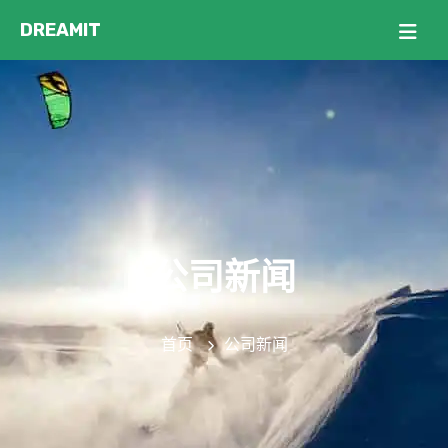
公司新闻
首页
公司新闻